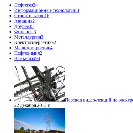
Нефтегаз
24
Информационные технологии
3
Строительство
16
Авиация
2
Другое
35
Финансы
3
Металлургия
3
Электроэнергетика
2
Машиностроение
4
Нефтехимия
2
Все кейсы
94
Перевод видео-лекций по электр
22 декабря 2013 г.