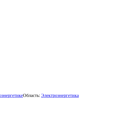
оэнергетике
Область:
Электроэнергетика