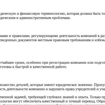
ическую и финансовую терминологию, которая должна быть то
идическим и административным проблемам.
рмами и правилами, регулирующими деятельность компаний в р
ереведенных документов местным правовым требованиям и избеж
атчайшие сроки, особенно при регистрации компании или подго
готовы к быстрой и качественной работе.
ножество деталей, которые имеют юридическое значение. Проп
ость деятельности компании и нарушить права учредителей и уча
твенной задачей, требующей глубоких знаний и опыта. Только 
логии могут обеспечить качественный и точный перевод. Обра