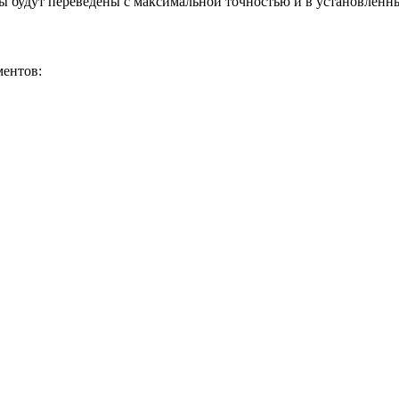
ы будут переведены с максимальной точностью и в установленны
ентов: