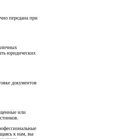
чно передана при
азличных
ать юридических
товке документов
ущенные или
стников.
профессиональные
щаясь к нам, вы