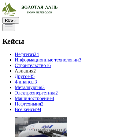
RUS
Кейсы
Нефтегаз
24
Информационные технологии
3
Строительство
16
Авиация
2
Другое
35
Финансы
3
Металлургия
3
Электроэнергетика
2
Машиностроение
4
Нефтехимия
2
Все кейсы
94