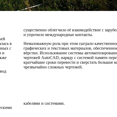
существенно облегчило её взаимодействие с зару
и упрочило международные контакты.
жей
алась в
Немаловажную роль при этом сыграло качественно
нных с
графических и текстовых материалов, обеспеченно
и и
вёрстки. Использование системы автоматизирован
акже
чертежей AutoCAD, наряду с системой памяти пере
кратчайшие сроки перевести и сверстать большое к
чрезвычайно сложных чертежей.
евод
кабелями и системами.
ескими