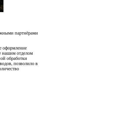
бежными партнёрами
е оформление
е нашим отделом
ной обработки
водов, позволило в
оличество