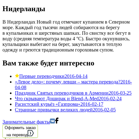
Нидерланды
В Нидерландах Новый год отмечают купанием в Северном
море. Каждый год тысячи людей собираются на берегу
в купальниках и шерстяных шапках. По свистку все бегут в
воду (средняя температура воды 4 °C). Быстро окунувшись,
купальщики выбегают на берег, закутываются в теплую
одежду и греются традиционным гороховым супом.
Вам также будет интересно
Первые переводчики
2016-04-14
«Левое дело»: почему левши – мастера перевода?
2016-
04-08
Праздник Святых переводчиков в Армении
2016-03-25
Что скрывают Доширак и Blend-A-Med
2016-02-24
Расистский курьёз «Газпрома»
2016-02-17
Странные привычки великих людей
2016-02-05
Занимательные факты
Оформить заказ
на перевод