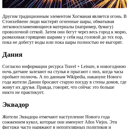
Другим традиционным элементом Хогманая является огонь. В
Стонхейвене люди мастерят огненные шары, обматывая
легковоспламеняющиеся материалы (например, бумагу)
проволочной сеткой. Затем они бегут через весь город к морю,
размахивая горящими шарами у себя над головой до тех пор,
пока не добегут воды или пока шары полностью не выгорят.
Дания
Согласно информации ресурса Travel + Leisure, в новогоднюю
ночь датчане залезают на стулья и прыгают с них, когда часы
пробьют полночь. А по данным Wikipedia, накануне Нового
года жители Дании бросают старую посуду в стены домов, где
живут их друзья. Правда, говорят, что сейчас это больше
никто не практикует.
Эквадор
Жители Эквадора отмечают наступление Нового года
сожжением кукол, которые они именуют Años Viejos. Эти
фигурки часто наряжают в непопулярных политиков и