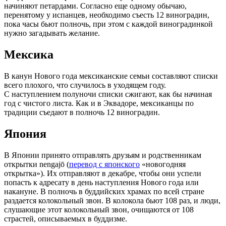
начиняют петардами. Согласно еще одному обычаю,
перенятому у испанцев, необходимо съесть 12 виноградин,
пока часы бьют полночь, при этом с каждой виноградинкой
нужно загадывать желание.
Мексика
В канун Нового года мексиканские семьи составляют списки
всего плохого, что случилось в уходящем году.
С наступлением полуночи списки сжигают, как бы начиная
год с чистого листа. Как и в Эквадоре, мексиканцы по
традиции съедают в полночь 12 виноградин.
Япония
В Японии принято отправлять друзьям и родственникам
открытки nengajō (
перевод с японского
«новогодняя
открытка»). Их отправляют в декабре, чтобы они успели
попасть к адресату в день наступления Нового года или
накануне. В полночь в буддийских храмах по всей стране
раздается колокольный звон. В колокола бьют 108 раз, и люди,
слушающие этот колокольный звон, очищаются от 108
страстей, описываемых в буддизме.