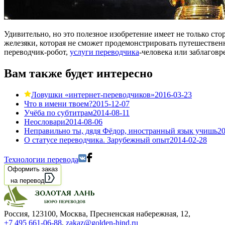
Удивительно, но это полезное изобретение имеет не только ст
железяки, которая не сможет продемонстрировать путешественн
переводчик-робот,
услуги переводчика
-человека или заблаговр
Вам также будет интересно
Ловушки «интернет-переводчиков»
2016-03-23
Что в имени твоем?
2015-12-07
Учёба по субтитрам
2014-08-11
Неословари
2014-08-06
Неправильно ты, дядя Фёдор, иностранный язык учишь
20
О статусе переводчика. Зарубежный опыт
2014-02-28
Технологии перевода
Оформить заказ
на перевод
Россия, 123100, Москва, Пресненская набережная, 12
,
+7 495 661-06-88
,
zakaz@golden-hind.ru