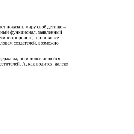
ет показать миру своё детище –
льный функционал, заявленный
миниатюрность, а то и вовсе
словам создателей, возможно
 державы, но и повысившейся
етителей. А, как водится, далеко