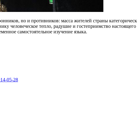
оронников, но и противников: масса жителей страны категоричес
ику человеческое тепло, радушие и гостеприимство настоящего 
еменное самостоятельное изучение языка.
14-05-28