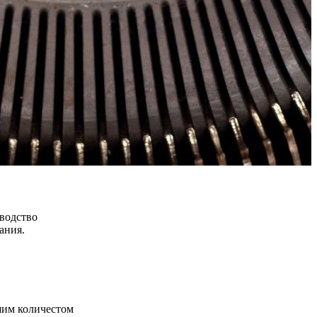
зводство
ания.
шим количестом