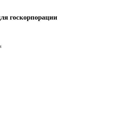
для госкорпорации
и