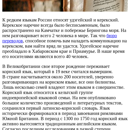
К редким языкам России относят удэгейский и керекский.
Керекское наречие всегда было бесписьменным, было
распространено на Камчатке и побережье Берингова моря. На
нем разговаривает всего 2 человека в мире. Так что
бюро
переводов
, способное помочь вам наладить коммуникацию на
керекском, вам найти вряд ли удастся. Удэгейское наречие
преобладало в Хабаровском крае и Приамурье. В наше время
его носителями являются всего 40 человек.
В Великобритании свое второе рождение переживает
корнский язык, который в 19 веке считался вымершим.
В стране насчитывается около 200 носителей, уверенно
разговаривающих на корнском языке, все они билингвы.
Лишь несколько семей владеют этим языком в совершенстве.
Корнский язык относится к кельтской группе
индоевропейской языковой семьи. На нем опубликовано
большое количество произведений и литературных текстов,
сохранился первый латинско-корнский словарь. Язык
исторически формировался в период завоевания римлянами
Южной Британии. В период с 1300 по 1750 год корнский язык
активно вытесняется традиционным английским языком.
Согласно последним исследованиям в разной степени