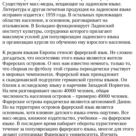
Существуют масс-медиа, вещающие на ладинском языке.
Литература и другая печатная продукция на ладинском языке
исправно издается с 1959 года. В остальных прилежащих
областях население, в основном, разговаривает на
итальянском. В Больцано функционирует Ладинский
институт культуры, сотрудники которого прилагают
максимум усилий для популяризации ладинского языка
и организации курсов по обучению ему взрослого населения.
К редким языкам Европы относят фарерский язык. Не сложно
догадаться, что носителями этого языка являются жители
Фарерских островов. О них нам известно немного, только то,
что сборная по футболу этой страны периодически участвует
в мировых чемпионатах. Фарерский язык принадлежит
к скандинавской подгруппе германской группы языков. Он
близок к исландскому языку и наречиям Западной Норвегии.
На нем разговаривают около 40000 человек, общая
численность населения островов – примерно 49000 человек.
Фарерские острова юридически являются автономией Дании.
Но на территории островов фарерский язык является
основным, хотя влияние датского языка очень ощутимо. Все
масс-медиа, книжное издательство, учебники – на фарерском
языке. В последнее время набирает обороты пуристическое
течение за популяризацию фарерского языка, многое для этого
делают сотрудники Фарерского университета. Изучить