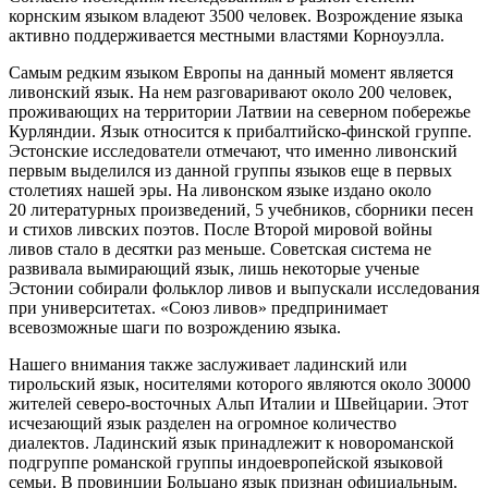
корнским языком владеют 3500 человек. Возрождение языка
активно поддерживается местными властями Корноуэлла.
Самым редким языком Европы на данный момент является
ливонский язык. На нем разговаривают около 200 человек,
проживающих на территории Латвии на северном побережье
Курляндии. Язык относится к прибалтийско-финской группе.
Эстонские исследователи отмечают, что именно ливонский
первым выделился из данной группы языков еще в первых
столетиях нашей эры. На ливонском языке издано около
20 литературных произведений, 5 учебников, сборники песен
и стихов ливских поэтов. После Второй мировой войны
ливов стало в десятки раз меньше. Советская система не
развивала вымирающий язык, лишь некоторые ученые
Эстонии собирали фольклор ливов и выпускали исследования
при университетах. «Союз ливов» предпринимает
всевозможные шаги по возрождению языка.
Нашего внимания также заслуживает ладинский или
тирольский язык, носителями которого являются около 30000
жителей северо-восточных Альп Италии и Швейцарии. Этот
исчезающий язык разделен на огромное количество
диалектов. Ладинский язык принадлежит к новороманской
подгруппе романской группы индоевропейской языковой
семьи. В провинции Больцано язык признан официальным.