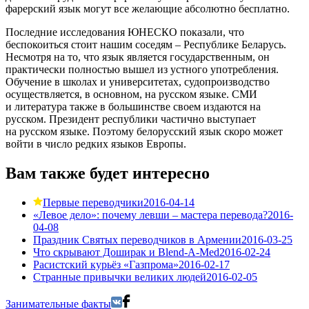
фарерский язык могут все желающие абсолютно бесплатно.
Последние исследования ЮНЕСКО показали, что
беспокоиться стоит нашим соседям – Республике Беларусь.
Несмотря на то, что язык является государственным, он
практически полностью вышел из устного употребления.
Обучение в школах и университетах, судопроизводство
осуществляется, в основном, на русском языке. СМИ
и литература также в большинстве своем издаются на
русском. Президент республики частично выступает
на русском языке. Поэтому белорусский язык скоро может
войти в число редких языков Европы.
Вам также будет интересно
Первые переводчики
2016-04-14
«Левое дело»: почему левши – мастера перевода?
2016-
04-08
Праздник Святых переводчиков в Армении
2016-03-25
Что скрывают Доширак и Blend-A-Med
2016-02-24
Расистский курьёз «Газпрома»
2016-02-17
Странные привычки великих людей
2016-02-05
Занимательные факты