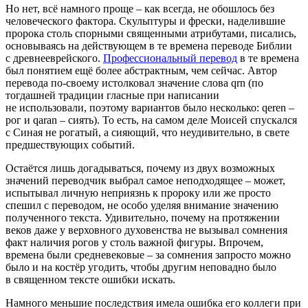
Но нет, всё намного проще – как всегда, не обошлось без
человеческого фактора. Скульптуры и фрески, наделившие
пророка столь спорными священными атрибутами, писались,
основываясь на действующем в те времена переводе Библии
с древнееврейского.
Профессиональный перевод
в те времена
был понятием ещё более абстрактным, чем сейчас. Автор
перевода по-своему истолковал значение слова qrn (по
тогдашней традиции гласные при написании
не использовали, поэтому вариантов было несколько: qeren –
рог и qaran – сиять). То есть, на самом деле Моисей спускался
с Синая не рогатый, а сияющий, что неудивительно, в свете
предшествующих событий.
Остаётся лишь догадываться, почему из двух возможных
значений переводчик выбрал самое неподходящее – может,
испытывал личную неприязнь к пророку или же просто
спешил с переводом, не особо уделяя внимание значению
полученного текста. Удивительно, почему на протяжении
веков даже у верховного духовенства не вызывал сомнения
факт наличия рогов у столь важной фигуры. Впрочем,
времена были средневековые – за сомнения запросто можно
было и на костёр угодить, чтобы другим неповадно было
в священном тексте ошибки искать.
Намного меньшие последствия имела ошибка его коллеги при