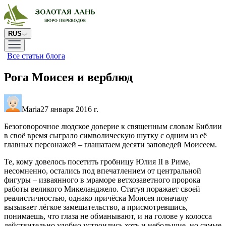
RUS
Все статьи блога
Рога Моисея и верблюд
Maria
27 января 2016 г.
Безоговорочное людское доверие к священным словам Библии
в своё время сыграло символическую шутку с одним из её
главных персонажей – глашатаем десяти заповедей Моисеем.
Те, кому довелось посетить гробницу Юлия II в Риме,
несомненно, остались под впечатлением от центральной
фигуры – изваянного в мраморе ветхозаветного пророка
работы великого Микеланджело. Статуя поражает своей
реалистичностью, однако причёска Моисея поначалу
вызывает лёгкое замешательство, а присмотревшись,
понимаешь, что глаза не обманывают, и на голове у колосса
действительно удобно устроились хоть и небольшие, но самые