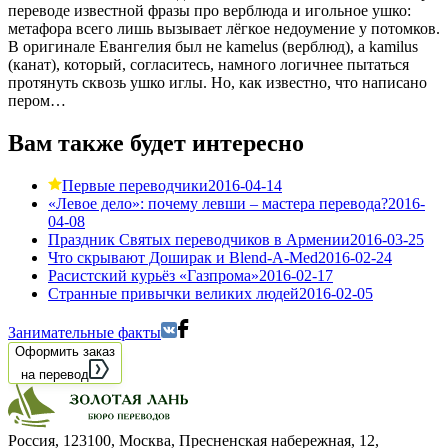
переводе известной фразы про верблюда и игольное ушко:
метафора всего лишь вызывает лёгкое недоумение у потомков.
В оригинале Евангелия был не kamelus (верблюд), а kamilus
(канат), который, согласитесь, намного логичнее пытаться
протянуть сквозь ушко иглы. Но, как известно, что написано
пером…
Вам также будет интересно
Первые переводчики
2016-04-14
«Левое дело»: почему левши – мастера перевода?
2016-
04-08
Праздник Святых переводчиков в Армении
2016-03-25
Что скрывают Доширак и Blend-A-Med
2016-02-24
Расистский курьёз «Газпрома»
2016-02-17
Странные привычки великих людей
2016-02-05
Занимательные факты
Оформить заказ
на перевод
Россия, 123100, Москва, Пресненская набережная, 12
,