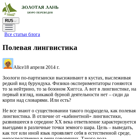
RUS
Все статьи блога
Полевая лингвистика
Alice
18 апреля 2014 г.
Зоологи по-партизански высиживают в кустах, выслеживая
редкий вид бурундука. Физики-экспериментаторы гоняются
то за нейтрино, то за бозоном Хиггса. А вот в лингвистике, на
первый взгляд, никакой бурной деятельности нет – сиди да
корпи над словарями. Или есть?
Не все знают о существовании такого подраздела, как полевая
лингвистика. В отличие от «кабинетной» лингвистики,
развившееся в середине XX века ответвление характеризуется
выездами в различные точки земного шара. Цель – выведать,
как тот или иной язык проявляет себя в естественной среде,
непосредственно в речи говорящих. Такого рода