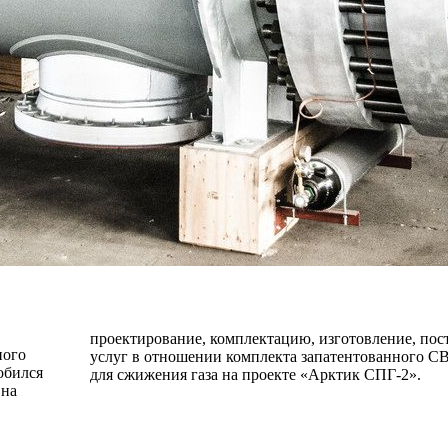
проектирование, комплектацию, изготовление, пос
ного
ания
обился
для сжижения газа на проекте «Арктик СПГ-2».
 на