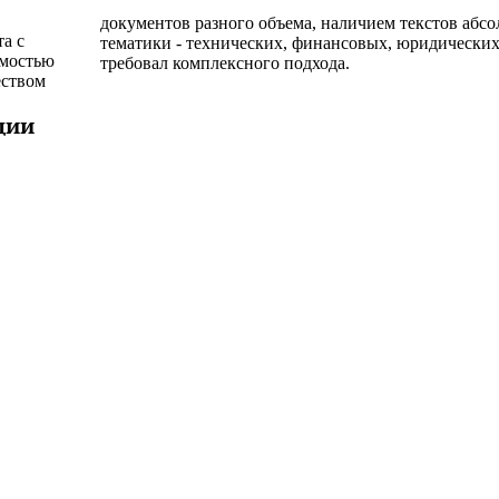
документов разного объема, наличием текстов абс
а с
ект
имостью
требовал комплексного подхода.
еством
ции