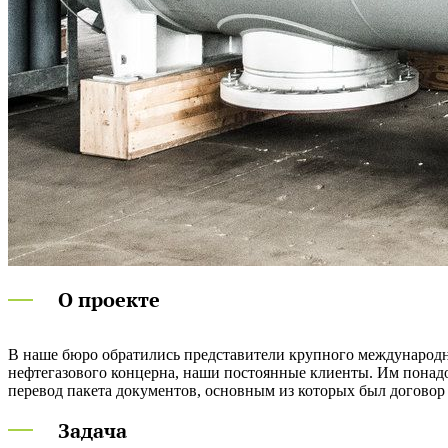
О проекте
В наше бюро обратились представители крупного международ
услуг в отношении комплекта запатентованного СВТ-оборудов
нефтегазового концерна, наши постоянные клиенты. Им понад
перевод пакета документов, основным из которых был договор
Задача