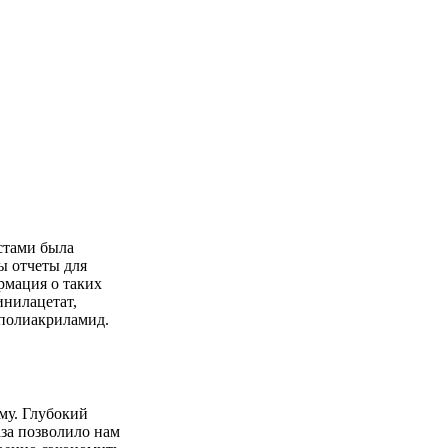
стами была
 полиакриламид.
ому. Глубокий