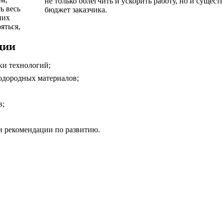
ь весь
бюджет заказчика.
них
яться,
ции
ки технологий;
одородных материалов;
в;
и рекомендации по развитию.