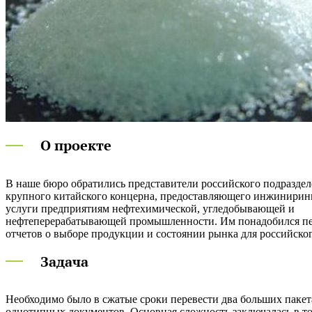
О проекте
В наше бюро обратились представители российского подразде
проведена исследовательская работа и подготовлены отчеты
крупного китайского концерна, предоставляющего инжинирин
российской компании. В отчетах содержалась информация о 
услуги предприятиям нефтехимической, угледобывающей и
видах углеводородов, как жирные спирты, этиленвинилацетат,
нефтеперерабатывающей промышленности. Им понадобился п
отчетов о выборе продукции и состоянии рынка для российско
Задача
Необходимо было в сжатые сроки перевести два больших пакет
анализ и понимание структуры и особенностей заказа позволило на
однотипных документов. Основная сложность заключалась в то
не только облегчить и ускорить работу, но и существенно сэконом