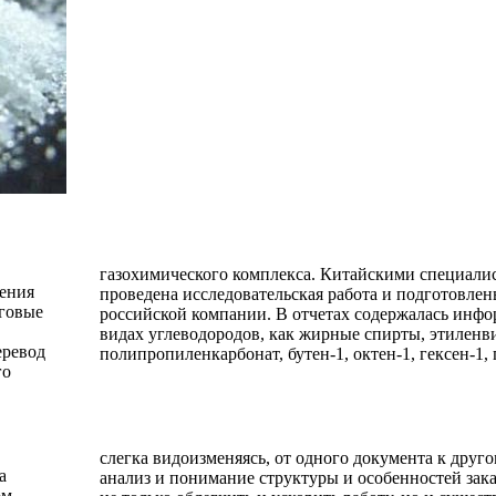
газохимического комплекса. Китайскими специали
ления
 для
говые
таких
еревод
полипропиленкарбонат, бутен-1, октен-1, гексен-1,
го
слегка видоизменяясь, от одного документа к друг
а
м
м,
ить