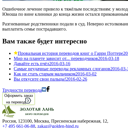
Ошибочное лечение привело к тяжёлым последствиям: у молодо
Юноша по вине клиники до конца жизни остался прикованным 
Разгневанные родственники подали в суд. Неверно истолкова
выплатить семье пострадавшего.
Вам также будет интересно
Провальная история переводов книг о Гарри Поттере
20
Мир на планете зависит от... переводчиков
2016-03-18
Давайте есть пчёл
2016-03-16
Самые неудачные переводы рекламных слоганов
2016-03-
Как не стать старым мальчиком
2016-03-02
Вы откусите свои пальцы!
2016-02-26
Трудности перевода
Оформить заказ
на перевод
Россия, 123100, Москва, Пресненская набережная, 12
,
+7 495 661-06-88
,
zakaz@golden-hind.ru