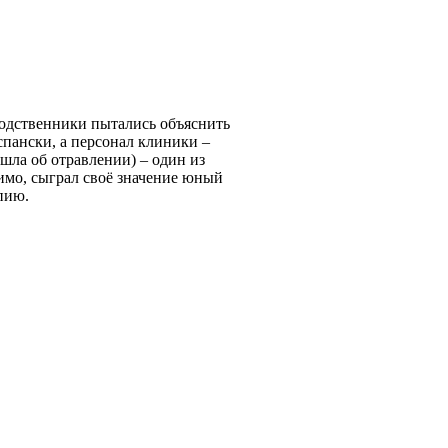
одственники пытались объяснить
спански, а персонал клиники –
 шла об отравлении) – один из
имо, сыграл своё значение юный
пию.